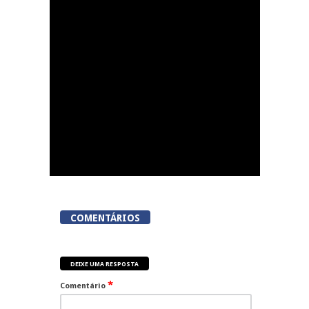
de Viseu recebeu
Reitor da Universidade
Politécnica de Viseu
para reforçar
cooperação
COMENTÁRIOS
DEIXE UMA RESPOSTA
*
Comentário