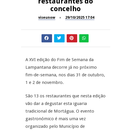
restaurantes do
concelho
Dia do Foral em São João da
REPORTAGENS
Pesqueira
viseunow
29/10/2025 17:04
Summer Fusion em
REPORTAGENS
Sernancelhe
Festas do Concelho de Penalva
MANGUALDE
do Castelo
A XVI edição do Fim de Semana da
11º Encontro Gastronómico
NOW OPINIÃO
Lampantana decorre já no próximo
Amador de Abrunhosa-a-Velha
fim-de-semana, nos dias 31 de outubro,
Now Opinião – Manuela
1 e 2 de novembro.
Antunes: Problemas nos
Exames Nacionais
São 13 os restaurantes que nesta edição
vão dar a degustar esta iguaria
tradicional de Mortágua. O evento
gastronómico é mais uma vez
organizado pelo Município de