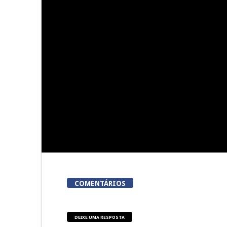
Dia do Foral em São João da
Centro histó
Pesqueira
nova “casa
para a Prev
à Violênc
COMENTÁRIOS
DEIXE UMA RESPOSTA