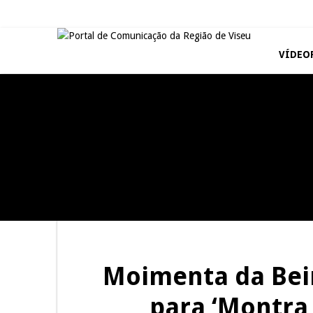
VÍDEO
VISEU
TAROUCA
Abertura da Feira de São
5ª Edição do Varosa Fest em
Mateus
Tarouca
NOW OPINIÃO
SÃO PEDRO DO SUL
Now Opinião – Manuela
Tradidanças em São Pedro do
Antunes: Problemas nos
Sul
Exames Nacionais
Moimenta da Beir
para ‘Montra 