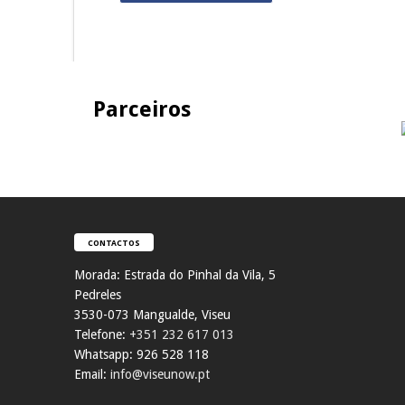
Parceiros
CONTACTOS
Morada:
Estrada do Pinhal da Vila, 5
Pedreles
353
0-073 Mangualde, Viseu
Telefone:
+351 232 617 013
Whatsapp: 926 528 118
Email:
info@viseunow.pt