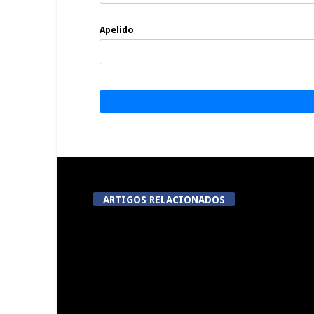
Apelido
ARTIGOS RELACIONADOS
Abertura da Feira de São
5ª Edição d
Mateus
T