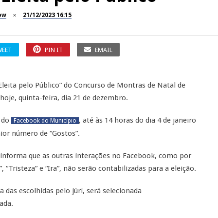
ow
21/12/2023 16:15
WEET
PIN IT
EMAIL
Eleita pelo Público” do Concurso de Montras de Natal de
oje, quinta-feira, dia 21 de dezembro.
l do
, até às 14 horas do dia 4 de janeiro
Facebook do Município
aior número de “Gostos”.
 informa que as outras interações no Facebook, como por
 “Tristeza” e “Ira”, não serão contabilizadas para a eleição.
das escolhidas pelo júri, será selecionada
ada.