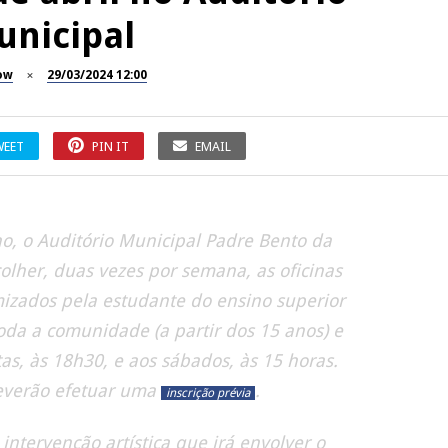
unicipal
ow
29/03/2024 12:00
WEET
PIN IT
EMAIL
ho, o Auditório Municipal Padre Bento da
colher, duas vezes por semana, as oficinas
mizados pela estudante do ensino superior
toda a comunidade (a partir dos 15 anos) e
as, às 18h30, e aos sábados, às 15 horas.
everão efetuar uma
.
inscrição prévia
intervenção artística que irá envolver o