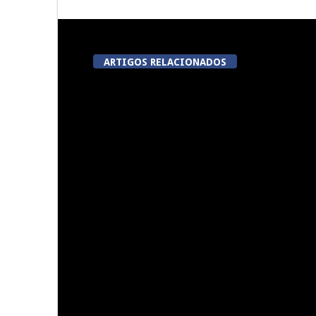
ARTIGOS RELACIONADOS
Summer Fusion em Sernancelhe
Festas do Co
do
Presidente da República
Viseu aco
inaugura Feira de São Mateus
corrida em
esta quinta-feira
meta 