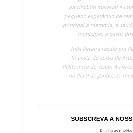
património material e ima
pequeno espetáculo de teat
principal a memória, a saud
município, a partir d
Inês Pereira reside em P
finalista do curso de Art
Politécnico de Viseu. A apre
no dia 9 de junho, no me
SUBSCREVA A NOSS
Receba as novidad