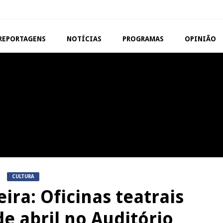
REPORTAGENS
NOTÍCIAS
PROGRAMAS
OPINIÃO
MANGUALDE
NOW OPINIÃO
11º Encontro Gastronómico
Now Opinião – Manue
Amador de Abrunhosa-a-Velha
Antunes: Problemas n
Exames Nacionais
NOW OPINIÃO
REPORTAGENS
Now Opinião – Carolina
Feira das Atividades
Almeida: Documentários de
Económicas de Aguiar da 
Tauromaquia na RTP
CULTURA
ra: Oficinas teatrais
e abril no Auditório