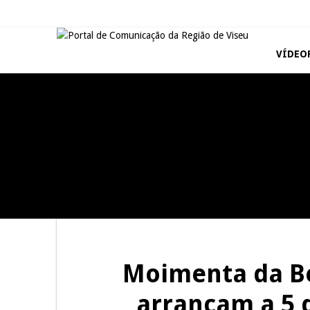
VÍDEO
REPORTAGENS
REPORTAGENS
Summer Fusion em
Festas do Concelho de Penalva
Sernancelhe
do Castelo
REPORTAGENS
REPORTAGENS
Inauguração Loja do Cidadão
Barrelas Summer Fest em Vila
S.J. Pesqueira
Nova de Paiva
Moimenta da Bei
arrancam a 5 d