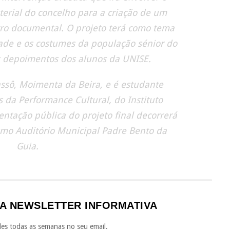
terial do concelho para a criação de um
ro documental. O projeto terá como tema
ade e os costumes da população sénior do
os depoimentos dos alunos da UNISE.
assô, Moimenta da Beira, e é estudante
es da Performance Cultural, do Instituto
sentação pública do projeto final decorrerá
smo Auditório Municipal Padre Bento da
Guia.
A NEWSLETTER INFORMATIVA
es todas as semanas no seu email.