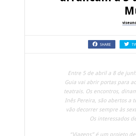
M
viseun
SHARE
T
Entre 5 de abril a 8 de jun
Guia vai abrir portas para a
teatrais. Os encontros, dina
Inês Pereira, são abertos a 
vão decorrer sempre às sext
Os interessados d
“Viagens” é um projeto de 