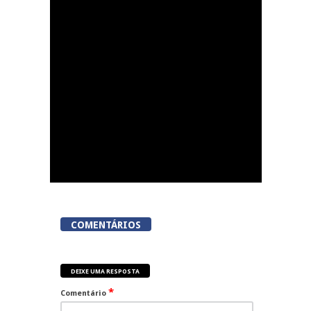
Lamego Youth Cup
proporciona a prática
de três modalidades
durante a Semana da
Juventude
COMENTÁRIOS
DEIXE UMA RESPOSTA
*
Comentário