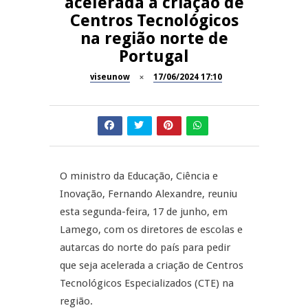
acelerada a criação de
Now Opinião – Manuela
Centros Tecnológicos
Antunes: Problemas nos
SÃO PEDRO DO SUL
na região norte de
Exames Nacionais
Portugal
Tradidanças em São Pedro do
JUIZ ESCLARECE
Sul
viseunow
17/06/2024 17:10
A Juiz Esclarece – Medidas a
executar no meio natural de
REPORTAGENS
vida (II)
Inauguração Loja do Cidadão
REPORTAGENS
S.J. Pesqueira
O ministro da Educação, Ciência e
Inovação, Fernando Alexandre, reuniu
Barrelas Summer Fest em Vila
esta segunda-feira, 17 de junho, em
Nova de Paiva
Lamego, com os diretores de escolas e
autarcas do norte do país para pedir
que seja acelerada a criação de Centros
Tecnológicos Especializados (CTE) na
região.