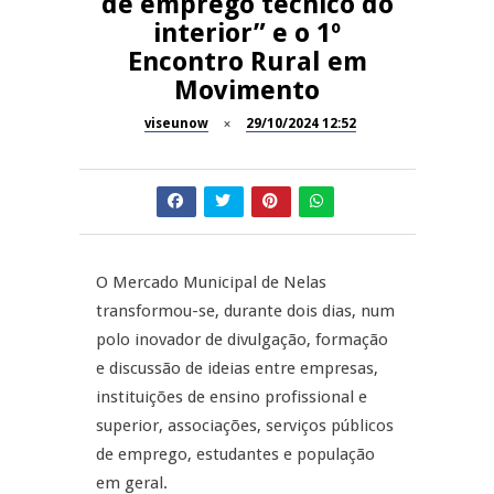
de emprego técnico do
interior” e o 1º
Dia do Foral em São João da
REPORTAGENS
Encontro Rural em
Pesqueira
Movimento
Summer Fusion em
REPORTAGENS
Sernancelhe
viseunow
29/10/2024 12:52
Festas do Concelho de Penalva
MANGUALDE
do Castelo
11º Encontro Gastronómico
NOW OPINIÃO
Amador de Abrunhosa-a-Velha
O Mercado Municipal de Nelas
Now Opinião – Manuela
transformou-se, durante dois dias, num
Antunes: Problemas nos
polo inovador de divulgação, formação
Exames Nacionais
e discussão de ideias entre empresas,
instituições de ensino profissional e
superior, associações, serviços públicos
de emprego, estudantes e população
em geral.