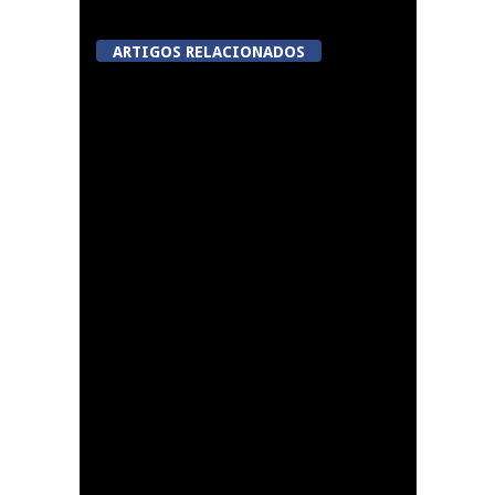
ARTIGOS RELACIONADOS
Tondela inaugura
sexto Espaço do
Cidadão em Sabugosa
Lamego avalia acordo
de colaboração com
cidade francesa