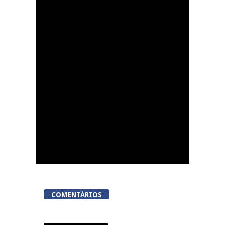
Now Opinião Hélder
Amaral: Invasão do
gabinete de André
Ventura na AR
COMENTÁRIOS