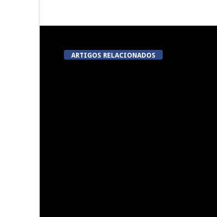
ARTIGOS RELACIONADOS
Festas do Concelho de Penalva
Lameg
do Castelo
proporciona 
modalidades
da 
Viseu acolhe a «primeira
Viseu: Núcl
corrida em Portugal em que
Lordosa
meta é um talho»
colhei