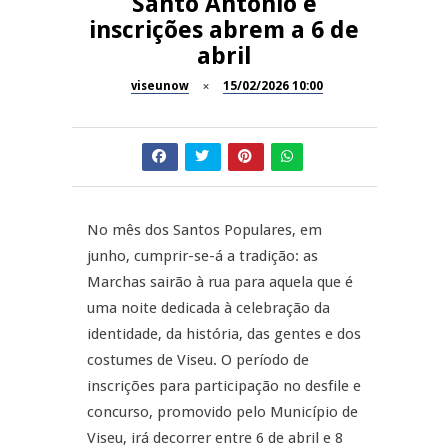
Santo António e
A Juiz Esclarece – Medidas a
inscrições abrem a 6 de
executar no meio natural de
REPORTAGENS
abril
vida (II)
viseunow
15/02/2026 10:00
Inauguração Loja do Cidadão
REPORTAGENS
S.J. Pesqueira
Barrelas Summer Fest em Vila
NOW OPINIÃO
Nova de Paiva
Now Opinião – Carolina
No mês dos Santos Populares, em
Almeida: Documentários de
REPORTAGENS
Tauromaquia na RTP
junho, cumprir-se-á a tradição: as
Marchas sairão à rua para aquela que é
Feira das Atividades
uma noite dedicada à celebração da
Económicas de Aguiar da Beira
identidade, da história, das gentes e dos
costumes de Viseu. O período de
inscrições para participação no desfile e
concurso, promovido pelo Município de
Viseu, irá decorrer entre 6 de abril e 8