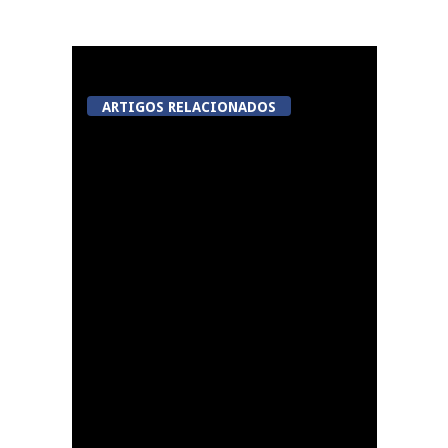
ARTIGOS RELACIONADOS
Centro histórico de
Viseu será nova “casa”
da Autoridade para a
Prevenção e o
Combate à Violência
no Desporto
Summer Fusion em