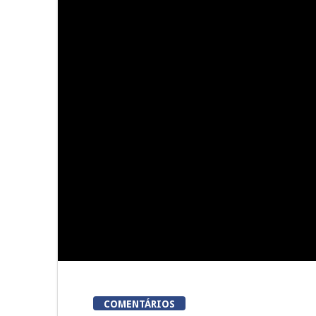
modalidades
da 
Viseu acolhe a «primeira
Viseu: Núcl
corrida em Portugal em que
Lordosa
meta é um talho»
colhei
COMENTÁRIOS