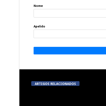
Nome
Apelido
ARTIGOS RELACIONADOS
Festas do Concelho de Penalva
Lameg
do Castelo
proporciona 