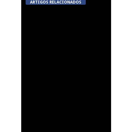
ARTIGOS RELACIONADOS
A Juiz Esclarece –
Medidas a executar no
meio natural de vida
(III)
Dia do Foral em São
João da Pesqueira