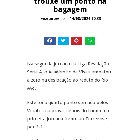
trouxe um ponto na
Now Opinião – Manuela
bagagem
Antunes: Problemas nos
SÃO PEDRO DO SUL
Exames Nacionais
viseunow
14/08/2024 10:33
Tradidanças em São Pedro do
JUIZ ESCLARECE
Sul
A Juiz Esclarece – Medidas a
executar no meio natural de
REPORTAGENS
vida (II)
Na segunda jornada da Liga Revelação –
Série A, o Académico de Viseu empatou
Inauguração Loja do Cidadão
REPORTAGENS
S.J. Pesqueira
a zero na deslocação ao reduto do Rio
Ave.
Barrelas Summer Fest em Vila
Nova de Paiva
Este foi o quarto ponto somado pelos
Viriatos na prova, depois do triunfo da
primeira jornada frente ao Torreense,
por 2-1.