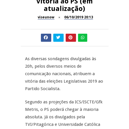
vitória ao PS (em
atualização)
Inauguração Loja do Cidadão
REPORTAGENS
S.J. Pesqueira
viseunow
06/10/2019 20:13
Barrelas Summer Fest em Vila
NOW OPINIÃO
Nova de Paiva
Now Opinião – Carolina
Almeida: Documentários de
REPORTAGENS
Tauromaquia na RTP
As diversas sondagens divulgadas às
20h, pelos diversos meios de
Feira das Atividades
JUIZ ESCLARECE
Económicas de Aguiar da Beira
comunicação nacionais, atribuem a
vitória das eleições Legislativas 2019 ao
A Juiz Esclarece – Medidas a
Partido Socialista.
executar no meio natural de
vida
Segundo as projeções da ICS/ISCTE/Gfk
Metris, o PS poderá chegar à maioria
absoluta. Já os divulgados pela
TVI/Pitagórica e Universidade Católica