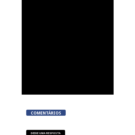
Resende celebra Dia
Internacional da
Juventude com o
evento Cereja Fest
COMENTÁRIOS
DEIXE UMA RESPOSTA