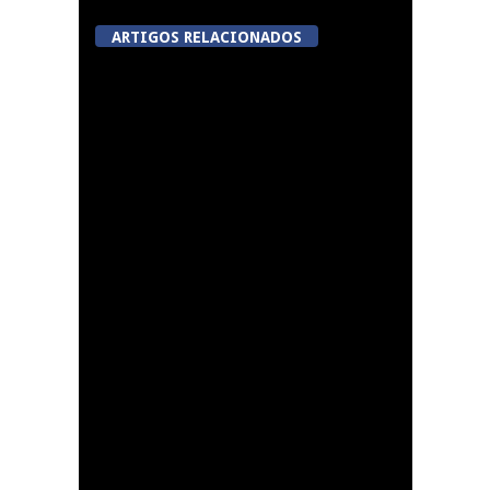
ARTIGOS RELACIONADOS
Festas do Concelho de
Penalva do Castelo
Lamego Youth Cup
proporciona a prática
de três modalidades
durante a Semana da