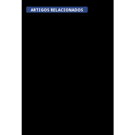
ARTIGOS RELACIONADOS
Viseu avança com
videovigilância no
Centro Histórico,
Jugueiros, Rossio e Rua
João Mendes
Lamego: Galeria Solar
da Porta dos Figos
recebe exposição de
pintura “PERSONA”