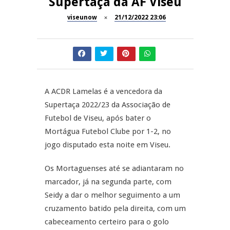
Supertaça da AF Viseu
Dia do Foral em São João da
viseunow
21/12/2022 23:06
REPORTAGENS
Pesqueira
Summer Fusion em
REPORTAGENS
Sernancelhe
Festas do Concelho de Penalva
MANGUALDE
do Castelo
A ACDR Lamelas é a vencedora da
Supertaça 2022/23 da Associação de
11º Encontro Gastronómico
NOW OPINIÃO
Futebol de Viseu, após bater o
Amador de Abrunhosa-a-Velha
Mortágua Futebol Clube por 1-2, no
Now Opinião – Manuela
jogo disputado esta noite em Viseu.
Antunes: Problemas nos
Exames Nacionais
Os Mortaguenses até se adiantaram no
marcador, já na segunda parte, com
Seidy a dar o melhor seguimento a um
cruzamento batido pela direita, com um
cabeceamento certeiro para o golo