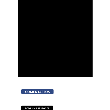
Tondela inaugura
sexto Espaço do
Cidadão em Sabugosa
COMENTÁRIOS
DEIXE UMA RESPOSTA