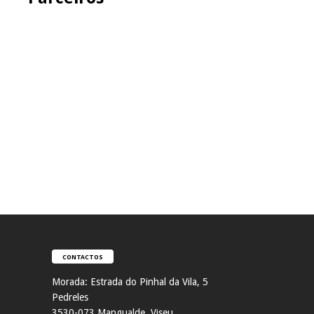
CONTACTOS
Morada:
Estrada do Pinhal da Vila, 5
Pedreles
353
0-073 Mangualde, Viseu