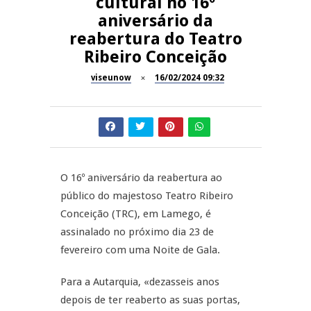
cultural no 16º
aniversário da
Dia do Foral em São João da
REPORTAGENS
reabertura do Teatro
Pesqueira
Ribeiro Conceição
Summer Fusion em
REPORTAGENS
Sernancelhe
viseunow
16/02/2024 09:32
Festas do Concelho de Penalva
MANGUALDE
do Castelo
11º Encontro Gastronómico
NOW OPINIÃO
Amador de Abrunhosa-a-Velha
O 16º aniversário da reabertura ao
Now Opinião – Manuela
público do majestoso Teatro Ribeiro
Antunes: Problemas nos
Conceição (TRC), em Lamego, é
Exames Nacionais
assinalado no próximo dia 23 de
fevereiro com uma Noite de Gala.
Para a Autarquia, «dezasseis anos
depois de ter reaberto as suas portas,