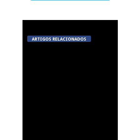
ARTIGOS RELACIONADOS
Tondela: Marruge
promove “Sabores da
Aldeia” com almoço
tradicional e visita às
cascatas