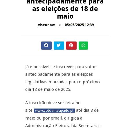
antecipadamente para
as eleições de 18 de
Dia do Foral em São João da
REPORTAGENS
maio
Pesqueira
viseunow
05/05/2025 12:39
Summer Fusion em
REPORTAGENS
Sernancelhe
Festas do Concelho de Penalva
MANGUALDE
do Castelo
11º Encontro Gastronómico
NOW OPINIÃO
Já é possível se inscrever para votar
Amador de Abrunhosa-a-Velha
antecipadamente para as eleições
Now Opinião – Manuela
legislativas marcadas para o próximo
Antunes: Problemas nos
dia 18 de maio de 2025.
Exames Nacionais
A inscrição deve ser feita no
site
até dia 8 de
www.votoantecipado.pt
maio ou por email, dirigida à
Administração Eleitoral da Secretaria-