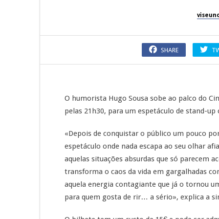
viseun
SHARE
T
O humorista Hugo Sousa sobe ao palco do Cin
pelas 21h30, para um espetáculo de stand-up
«Depois de conquistar o público um pouco po
espetáculo onde nada escapa ao seu olhar afiad
aquelas situações absurdas que só parecem ac
transforma o caos da vida em gargalhadas co
aquela energia contagiante que já o tornou u
para quem gosta de rir… a sério», explica a s