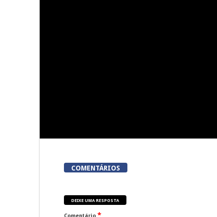
Viseu acolhe a «primeira
Viseu: Núcl
corrida em Portugal em que
Lordosa
meta é um talho»
colhei
COMENTÁRIOS
DEIXE UMA RESPOSTA
*
Comentário