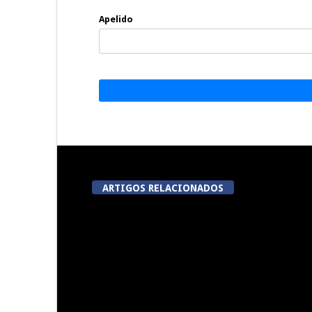
Apelido
ARTIGOS RELACIONADOS
Festas do Concelho de Penalva
Lameg
do Castelo
proporciona 
modalidades
da 