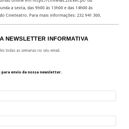
irido online em https://cmnelas.2ticket.pt/ ou
nda a sexta, das 9h00 às 13h00 e das 14h00 às
a do Cineteatro. Para mais informações: 232 941 300.
A NEWSLETTER INFORMATIVA
es todas as semanas no seu email.
s para envio da nossa newsletter.