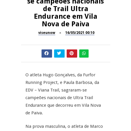
se campeões nacionais
11º Encontro Gastronómico
de Trail Ultra
NOW OPINIÃO
Amador de Abrunhosa-a-Velha
Endurance em Vila
Nova de Paiva
Now Opinião – Manuela
Antunes: Problemas nos
SÃO PEDRO DO SUL
Exames Nacionais
viseunow
16/05/2021 00:10
Tradidanças em São Pedro do
JUIZ ESCLARECE
Sul
A Juiz Esclarece – Medidas a
executar no meio natural de
REPORTAGENS
vida (II)
O atleta Hugo Gonçalves, da Furfor
Running Project, e Paula Barbosa, da
Inauguração Loja do Cidadão
EDV – Viana Trail, sagraram-se
S.J. Pesqueira
campeões nacionais de Ultra Trail
Endurance que decorreu em Vila Nova
de Paiva.
Na prova masculina, o atleta de Marco