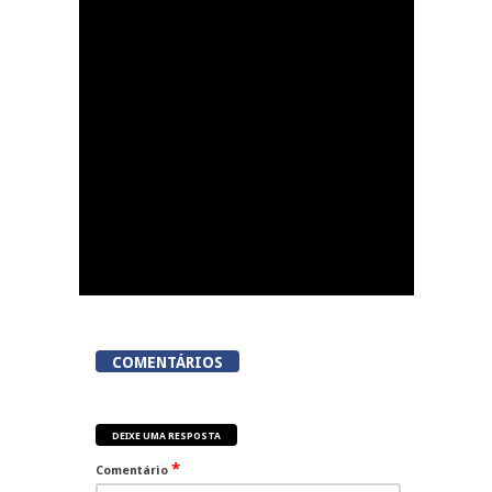
Festas do Concelho de
Penalva do Castelo
COMENTÁRIOS
DEIXE UMA RESPOSTA
*
Comentário