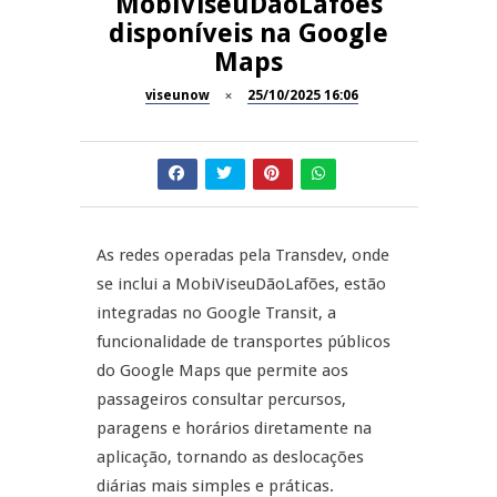
MobiViseuDãoLafões
disponíveis na Google
Inauguração Loja do Cidadão
REPORTAGENS
Maps
S.J. Pesqueira
viseunow
25/10/2025 16:06
Barrelas Summer Fest em Vila
NOW OPINIÃO
Nova de Paiva
Now Opinião – Carolina
Almeida: Documentários de
REPORTAGENS
Tauromaquia na RTP
As redes operadas pela Transdev, onde
Feira das Atividades
JUIZ ESCLARECE
Económicas de Aguiar da Beira
se inclui a MobiViseuDãoLafões, estão
integradas no Google Transit, a
A Juiz Esclarece – Medidas a
funcionalidade de transportes públicos
executar no meio natural de
vida
do Google Maps que permite aos
passageiros consultar percursos,
paragens e horários diretamente na
aplicação, tornando as deslocações
diárias mais simples e práticas.