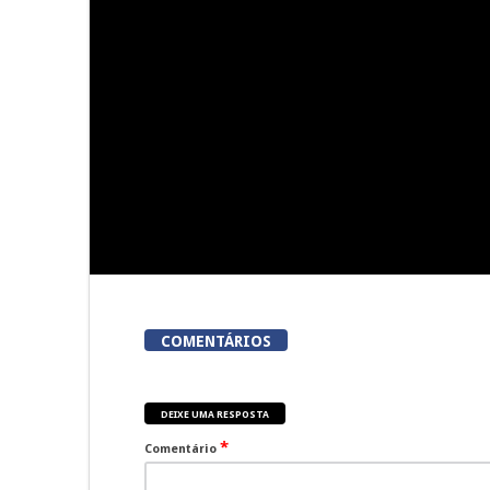
Summer Fusion em Sernancelhe
Festas do Co
do
COMENTÁRIOS
DEIXE UMA RESPOSTA
*
Comentário