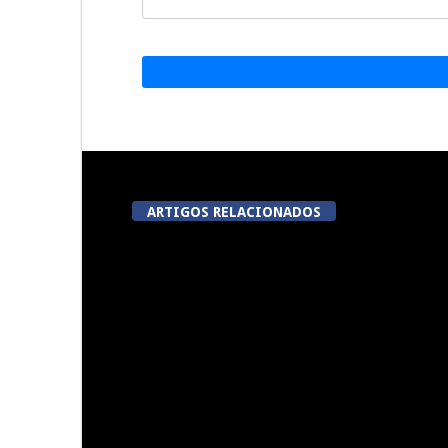
ARTIGOS RELACIONADOS
A Juiz Esclarece – Medidas a
Dia do Fora
executar no meio natural de
Pe
vida (III)