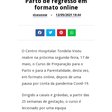
Parto de regresso em
formato online
Dia do Foral em São João da
REPORTAGENS
Pesqueira
viseunow
12/05/2021 18:44
Summer Fusion em
REPORTAGENS
Sernancelhe
Festas do Concelho de Penalva
MANGUALDE
do Castelo
O Centro Hospitalar Tondela-Viseu
11º Encontro Gastronómico
NOW OPINIÃO
reabre na próxima segunda-feira, 17 de
Amador de Abrunhosa-a-Velha
maio, o Curso de Preparação para o
Now Opinião – Manuela
Parto e para a Parentalidade, desta vez,
Antunes: Problemas nos
em formato online, depois de uma
Exames Nacionais
pausa por conta da pandemia Covid-19.
Dirigido a casais e grávidas, a partir das
25 semanas de gestação, o curso é
lecionado por uma equipa