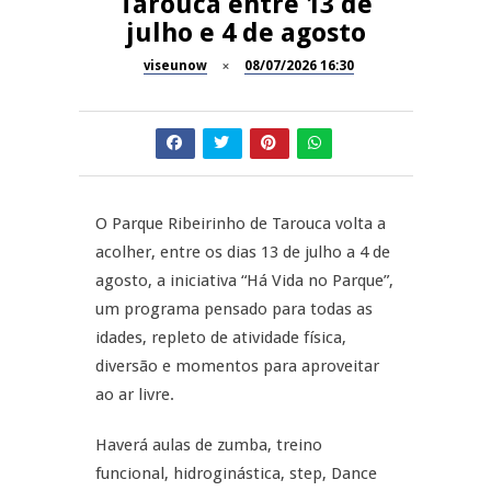
Tarouca entre 13 de
julho e 4 de agosto
Dia do Foral em São João da
REPORTAGENS
Pesqueira
viseunow
08/07/2026 16:30
Summer Fusion em
REPORTAGENS
Sernancelhe
Festas do Concelho de Penalva
MANGUALDE
do Castelo
O Parque Ribeirinho de Tarouca volta a
11º Encontro Gastronómico
NOW OPINIÃO
acolher, entre os dias 13 de julho a 4 de
Amador de Abrunhosa-a-Velha
agosto, a iniciativa “Há Vida no Parque”,
Now Opinião – Manuela
um programa pensado para todas as
Antunes: Problemas nos
idades, repleto de atividade física,
Exames Nacionais
diversão e momentos para aproveitar
ao ar livre.
Haverá aulas de zumba, treino
funcional, hidroginástica, step, Dance