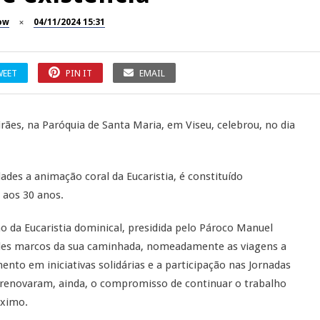
ow
04/11/2024 15:31
WEET
PIN IT
EMAIL
ães, na Paróquia de Santa Maria, em Viseu, celebrou, no dia
des a animação coral da Eucaristia, é constituído
 aos 30 anos.
o da Eucaristia dominical, presidida pelo Pároco Manuel
ndes marcos da sua caminhada, nomeadamente as viagens a
mento em iniciativas solidárias e a participação nas Jornadas
 renovaram, ainda, o compromisso de continuar o trabalho
óximo.