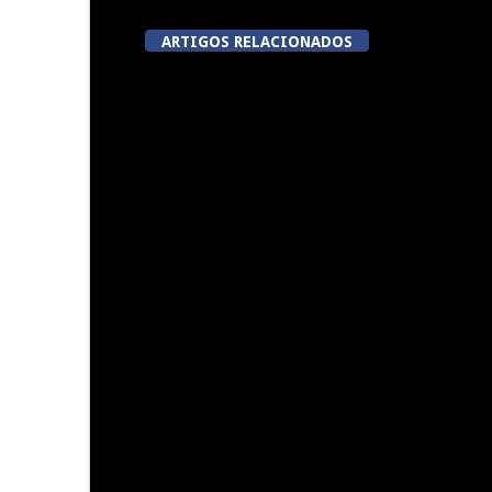
ARTIGOS RELACIONADOS
A Juiz Esclarece – Medidas a
Dia do Fora
executar no meio natural de
Pe
vida (III)
Summer Fusion em Sernancelhe
Festas do Co
do