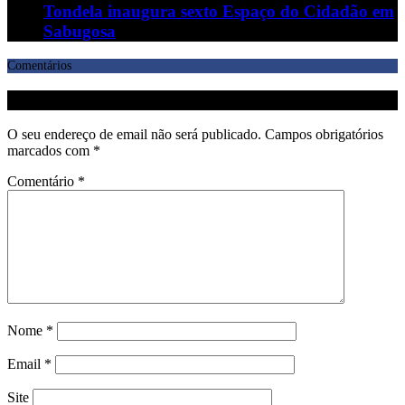
Tondela inaugura sexto Espaço do Cidadão em
Sabugosa
Comentários
Deixe uma resposta
O seu endereço de email não será publicado.
Campos obrigatórios
marcados com
*
Comentário
*
Nome
*
Email
*
Site