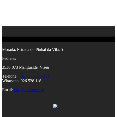
Contactos
Morada:
Estrada do Pinhal da Vila, 5
Pedreles
353
0-073 Mangualde, Viseu
Telefone:
+351 232 617 013
Whatsapp: 926 528 118
Email:
info@viseunow.pt