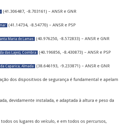
(41.306487, -8.703161) – ANSR e GNR
e
(41.14734, -8.54770) – ANSR e PSP
omar
(40.976250, -8.572833) – ANSR e GNR
Santa Maria de Lamas
(40.196856, -8.430873) – ANSR e PSP
da das Lajes), Coimbra
(38.646193, -9.233871) – ANSR e GNR
 da Caparica, Almada
ação dos dispositivos de segurança é fundamental e apelam
:
, devidamente instalada, e adaptada à altura e peso da
odos os lugares do veículo, e em todos os percursos,