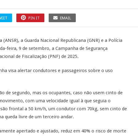
WEET
PIN IT
EMAIL
a (ANSR), a Guarda Nacional Republicana (GNR) e a Polícia
nda-feira, 9 de setembro, a Campanha de Segurança
cional de Fiscalização (PNF) de 2025.
nha visa alertar condutores e passageiros sobre o uso
ção de segundo, mas os ocupantes, caso não usem cinto de
movimento, com uma velocidade igual à que seguia o
olisão frontal a 50 km/h, um condutor com 70kg, sem cinto de
a queda livre de um terceiro andar.
amente apertado e ajustado, reduz em 40% o risco de morte