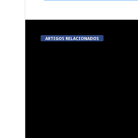
ARTIGOS RELACIONADOS
Lamego avalia acordo de
Mohamed Bo
colaboração com cidade
ataque 
francesa
Presidente da Câmara de Viseu
Now Opiniã
recebeu Reitor da Universidade
Invasão do 
Politécnica de Viseu para
Vent
reforçar cooperação