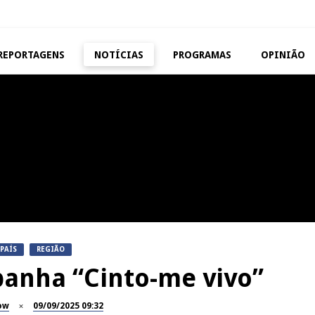
REPORTAGENS
NOTÍCIAS
PROGRAMAS
OPINIÃO
VISEU
TAROUCA
Abertura da Feira de São
5ª Edição do Varosa Fes
Mateus
Tarouca
REPORTAGENS
MANGUALDE
Festas do Concelho de Penalva
11º Encontro Gastronóm
do Castelo
Amador de Abrunhosa-a-
PAÍS
REGIÃO
anha “Cinto-me vivo”
ow
09/09/2025 09:32