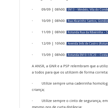
· 09/09 | 08h00:
EN13 – Mindelo, Vila do Cond
· 10/09 | 08h00:
Rua Alvarinho Santos, Gond
· 11/09 | 08h00:
Rotunda Rua da Ribeirinha – 
· 12/09 | 10h00:
Avenida Inês de Castro (Rotun
· 15/09 | 08h00:
Rotunda EN10-1/IC20 – Costa
A ANSR, a GNR e a PSP relembram que a utiliz
a todos para que os utilizem de forma correta
· Utilize sempre uma cadeirinha homologada
criança;
· Utilize sempre o cinto de segurança, em t
mesmo nos de curta distância;