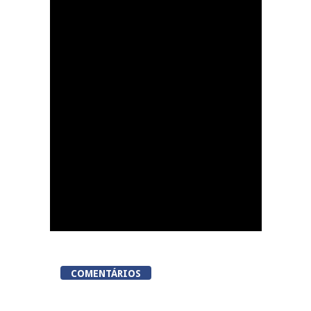
Resende celebra Dia
Internacional da
Juventude com o
evento Cereja Fest
COMENTÁRIOS