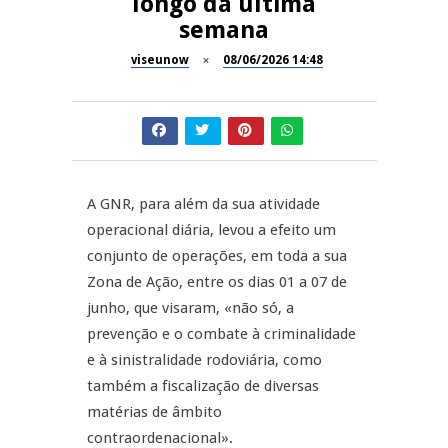
longo da última
semana
Inauguração Loja do Cidadão
REPORTAGENS
S.J. Pesqueira
viseunow
08/06/2026 14:48
Barrelas Summer Fest em Vila
NOW OPINIÃO
Nova de Paiva
Now Opinião – Carolina
Almeida: Documentários de
REPORTAGENS
Tauromaquia na RTP
A GNR, para além da sua atividade
operacional diária, levou a efeito um
Feira das Atividades
JUIZ ESCLARECE
Económicas de Aguiar da Beira
conjunto de operações, em toda a sua
Zona de Ação, entre os dias 01 a 07 de
A Juiz Esclarece – Medidas a
junho, que visaram, «não só, a
executar no meio natural de
vida
prevenção e o combate à criminalidade
e à sinistralidade rodoviária, como
também a fiscalização de diversas
matérias de âmbito
contraordenacional».