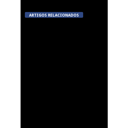
ARTIGOS RELACIONADOS
Festas do Concelho de
Penalva do Castelo
Lamego Youth Cup
proporciona a prática
de três modalidades
durante a Semana da