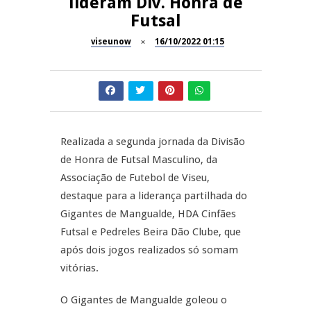
lideram Div. Honra de
Festas do Concelho de Penalva
Futsal
MANGUALDE
do Castelo
viseunow
16/10/2022 01:15
11º Encontro Gastronómico
NOW OPINIÃO
Amador de Abrunhosa-a-Velha
Now Opinião – Manuela
Antunes: Problemas nos
SÃO PEDRO DO SUL
Exames Nacionais
Realizada a segunda jornada da Divisão
Tradidanças em São Pedro do
JUIZ ESCLARECE
de Honra de Futsal Masculino, da
Sul
Associação de Futebol de Viseu,
A Juiz Esclarece – Medidas a
destaque para a liderança partilhada do
executar no meio natural de
Gigantes de Mangualde, HDA Cinfães
vida (II)
Futsal e Pedreles Beira Dão Clube, que
após dois jogos realizados só somam
vitórias.
O Gigantes de Mangualde goleou o