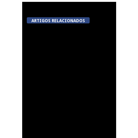
ARTIGOS RELACIONADOS
Abertura da Feira de
São Mateus
5ª Edição do Varosa
Fest em Tarouca