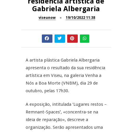
residência artística de
Gabriela Albergaria
Dia do Foral em São João da
REPORTAGENS
Pesqueira
viseunow
19/10/2022 11:38
Summer Fusion em
REPORTAGENS
Sernancelhe
Festas do Concelho de Penalva
MANGUALDE
do Castelo
A artista plástica Gabriela Albergaria
11º Encontro Gastronómico
NOW OPINIÃO
apresenta o resultado da sua residência
Amador de Abrunhosa-a-Velha
artística em Viseu,
na galeria Venha a
Now Opinião – Manuela
Nós a Boa Morte (VNBM), dia 29 de
Antunes: Problemas nos
outubro, pelas 17h30.
Exames Nacionais
A exposição, intitulada ‘Lugares restos –
Remnant-Spaces
’
, «concentra-se na
ideia de reparação», descreve a
organização. Serão apresentados uma