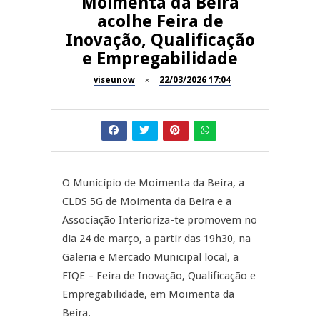
Moimenta da Beira
acolhe Feira de
Dia do Foral em São João da
REPORTAGENS
Inovação, Qualificação
Pesqueira
e Empregabilidade
Summer Fusion em
REPORTAGENS
Sernancelhe
viseunow
22/03/2026 17:04
Festas do Concelho de Penalva
MANGUALDE
do Castelo
11º Encontro Gastronómico
NOW OPINIÃO
Amador de Abrunhosa-a-Velha
O Município de Moimenta da Beira, a
Now Opinião – Manuela
CLDS 5G de Moimenta da Beira e a
Antunes: Problemas nos
Associação Interioriza-te promovem no
Exames Nacionais
dia 24 de março, a partir das 19h30, na
Galeria e Mercado Municipal local, a
FIQE – Feira de Inovação, Qualificação e
Empregabilidade, em Moimenta da
Beira.