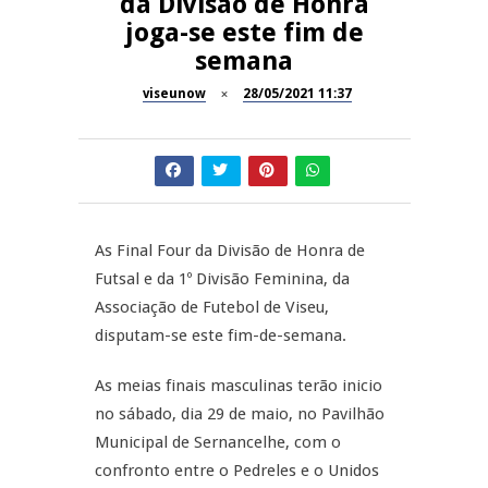
da Divisão de Honra
joga-se este fim de
Dia do Foral em São João da
REPORTAGENS
semana
Pesqueira
viseunow
28/05/2021 11:37
Summer Fusion em
REPORTAGENS
Sernancelhe
Festas do Concelho de Penalva
MANGUALDE
do Castelo
11º Encontro Gastronómico
NOW OPINIÃO
As Final Four da Divisão de Honra de
Amador de Abrunhosa-a-Velha
Futsal e da 1º Divisão Feminina, da
Now Opinião – Manuela
Associação de Futebol de Viseu,
Antunes: Problemas nos
disputam-se este fim-de-semana.
Exames Nacionais
As meias finais masculinas terão inicio
no sábado, dia 29 de maio, no Pavilhão
Municipal de Sernancelhe, com o
confronto entre o Pedreles e o Unidos