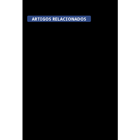
ARTIGOS RELACIONADOS
Now Opinião Hélder
Amaral: Invasão do
gabinete de André
Ventura na AR
Dia do Emigrante em
Queiriga, Vila Nova de
Paiva