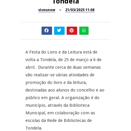
Tondela
Festas do Concelho de Penalva
MANGUALDE
do Castelo
viseunow
21/03/2025 11:08
11º Encontro Gastronómico
NOW OPINIÃO
Amador de Abrunhosa-a-Velha
Now Opinião – Manuela
Antunes: Problemas nos
SÃO PEDRO DO SUL
Exames Nacionais
A Festa do Livro e da Leitura está de
volta a Tondela, de 25 de março a 6 de
Tradidanças em São Pedro do
JUIZ ESCLARECE
abril. Durante cerca de duas semanas
Sul
vão realizar-se várias atividades de
A Juiz Esclarece – Medidas a
promoção do livro e da leitura,
executar no meio natural de
destinadas aos alunos do concelho e ao
vida (II)
público em geral. A organização é do
município, através da Biblioteca
Municipal, em colaboração com as
escolas da Rede de Bibliotecas de
Tondela.