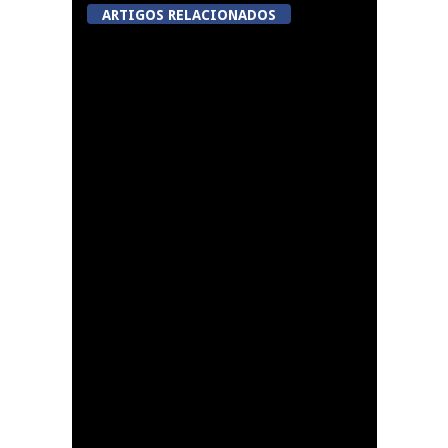
ARTIGOS RELACIONADOS
Tondela inaugura
sexto Espaço do
Cidadão em Sabugosa
Lamego avalia acordo
de colaboração com
cidade francesa