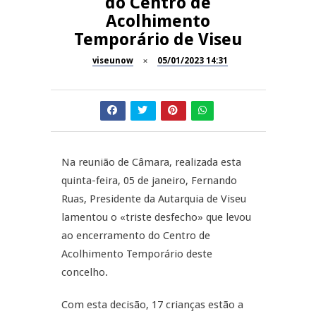
do Centro de
Acolhimento
Dia do Foral em São João da
REPORTAGENS
Temporário de Viseu
Pesqueira
viseunow
05/01/2023 14:31
Summer Fusion em
REPORTAGENS
Sernancelhe
Festas do Concelho de Penalva
MANGUALDE
do Castelo
11º Encontro Gastronómico
NOW OPINIÃO
Na reunião de Câmara, realizada esta
Amador de Abrunhosa-a-Velha
quinta-feira, 05 de janeiro, Fernando
Now Opinião – Manuela
Ruas, Presidente da Autarquia de Viseu
Antunes: Problemas nos
lamentou o «triste desfecho» que levou
Exames Nacionais
ao encerramento do Centro de
Acolhimento Temporário deste
concelho.
Com esta decisão, 17 crianças estão a