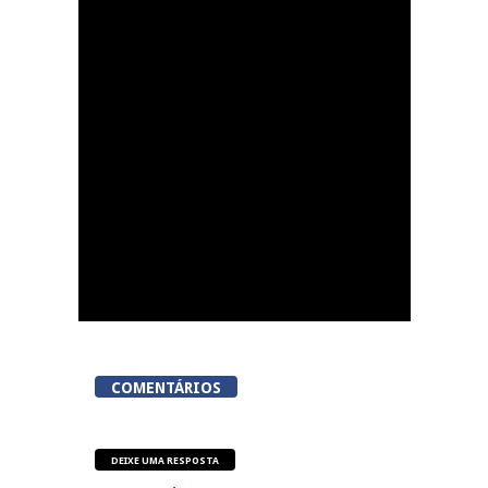
Now Opinião Hélder
Amaral: Invasão do
gabinete de André
Ventura na AR
COMENTÁRIOS
DEIXE UMA RESPOSTA