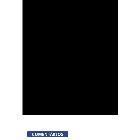
Mangualde: EncruzArte
bateu recorde de
produtores e atraiu
1.200 visitantes
COMENTÁRIOS