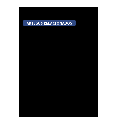
ARTIGOS RELACIONADOS
Ver Paiva – Festas do
Município 2026
Obras de
requalificação do