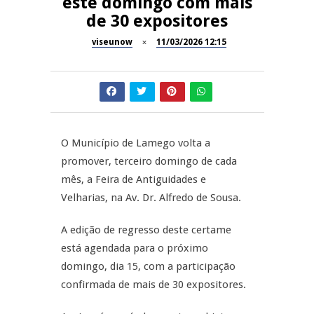
este domingo com mais
A Juiz Esclarece – Medidas a
de 30 expositores
executar no meio natural de
REPORTAGENS
vida (III)
viseunow
11/03/2026 12:15
Dia do Foral em São João da
REPORTAGENS
Pesqueira
Summer Fusion em
REPORTAGENS
Sernancelhe
O Município de Lamego volta a
Festas do Concelho de Penalva
MANGUALDE
promover, terceiro domingo de cada
do Castelo
mês, a Feira de Antiguidades e
11º Encontro Gastronómico
Velharias, na Av. Dr. Alfredo de Sousa.
Amador de Abrunhosa-a-Velha
A edição de regresso deste certame
está agendada para o próximo
domingo, dia 15, com a participação
confirmada de mais de 30 expositores.