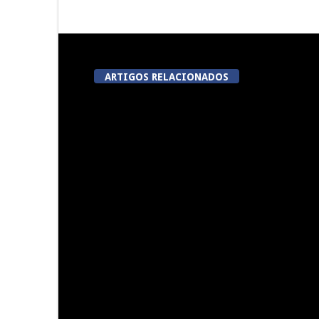
ARTIGOS RELACIONADOS
5ª Edição do Varosa Fest em
A Juiz Escl
Tarouca
executar no
vi
Centro histórico de Viseu será
Summer Fusi
nova “casa” da Autoridade
para a Prevenção e o Combate
à Violência no Desporto