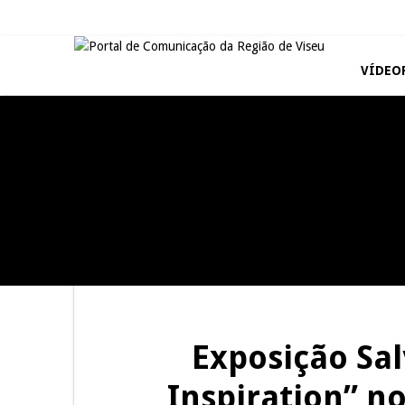
VÍDEO
TAROUCA
JUIZ ESCLARECE
5ª Edição do Varosa Fest em
A Juiz Esclarece – Medidas a
Tarouca
executar no meio natural de
vida (III)
REPORTAGENS
Inauguração Loja do Cidadão
S.J. Pesqueira
Exposição Sal
Inspiration” n