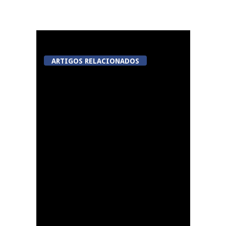
ARTIGOS RELACIONADOS
Tondela inaugura
sexto Espaço do
Cidadão em Sabugosa