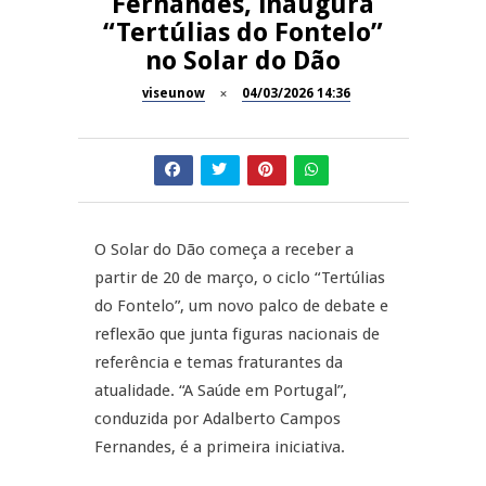
Fernandes, inaugura
“Tertúlias do Fontelo”
Dia do Foral em São João da
REPORTAGENS
no Solar do Dão
Pesqueira
viseunow
04/03/2026 14:36
Summer Fusion em
REPORTAGENS
Sernancelhe
Festas do Concelho de Penalva
MANGUALDE
do Castelo
11º Encontro Gastronómico
NOW OPINIÃO
O Solar do Dão começa a receber a
Amador de Abrunhosa-a-Velha
partir de 20 de março, o ciclo “Tertúlias
Now Opinião – Manuela
do Fontelo”, um novo palco de debate e
Antunes: Problemas nos
reflexão que junta figuras nacionais de
Exames Nacionais
referência e temas fraturantes da
atualidade. “A Saúde em Portugal”,
conduzida por Adalberto Campos
Fernandes, é a primeira iniciativa.