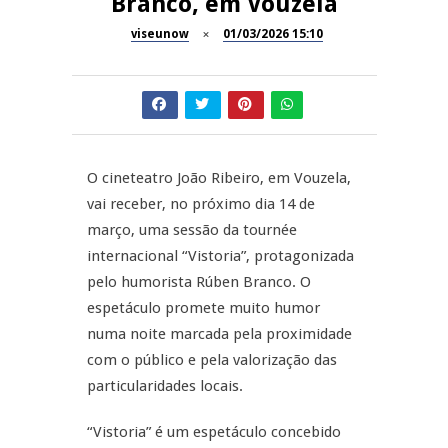
Branco, em Vouzela
Now Opinião – Manuela
Antunes: Problemas nos
viseunow
01/03/2026 15:10
SÃO PEDRO DO SUL
Exames Nacionais
Tradidanças em São Pedro do
JUIZ ESCLARECE
Sul
A Juiz Esclarece – Medidas a
executar no meio natural de
O cineteatro João Ribeiro, em Vouzela,
REPORTAGENS
vida (II)
vai receber, no próximo dia 14 de
março, uma sessão da tournée
Inauguração Loja do Cidadão
REPORTAGENS
S.J. Pesqueira
internacional “Vistoria”, protagonizada
pelo humorista Rúben Branco. O
Barrelas Summer Fest em Vila
espetáculo promete muito humor
Nova de Paiva
numa noite marcada pela proximidade
com o público e pela valorização das
particularidades locais.
“Vistoria” é um espetáculo concebido