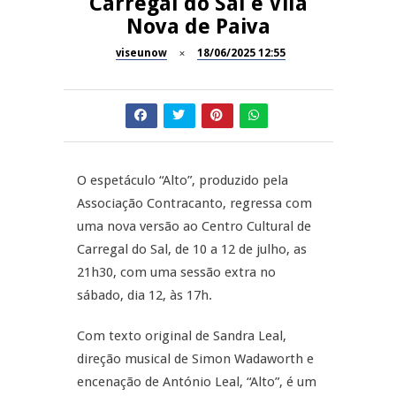
Carregal do Sal e Vila
Now Opinião – Manuela
Nova de Paiva
Antunes: Problemas nos
SÃO PEDRO DO SUL
Exames Nacionais
viseunow
18/06/2025 12:55
Tradidanças em São Pedro do
JUIZ ESCLARECE
Sul
A Juiz Esclarece – Medidas a
executar no meio natural de
REPORTAGENS
vida (II)
O espetáculo “Alto”, produzido pela
Associação Contracanto, regressa com
Inauguração Loja do Cidadão
REPORTAGENS
S.J. Pesqueira
uma nova versão ao Centro Cultural de
Carregal do Sal, de 10 a 12 de julho, as
Barrelas Summer Fest em Vila
21h30, com uma sessão extra no
Nova de Paiva
sábado, dia 12, às 17h.
Com texto original de Sandra Leal,
direção musical de Simon Wadaworth e
encenação de António Leal, “Alto”, é um