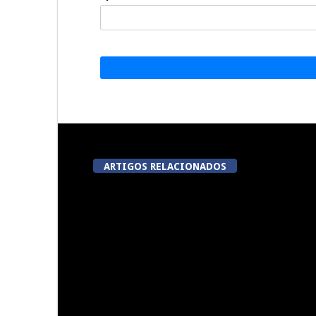
ARTIGOS RELACIONADOS
Dia do Foral em São João da
Centro histó
Pesqueira
nova “casa
para a Prev
à Violênc