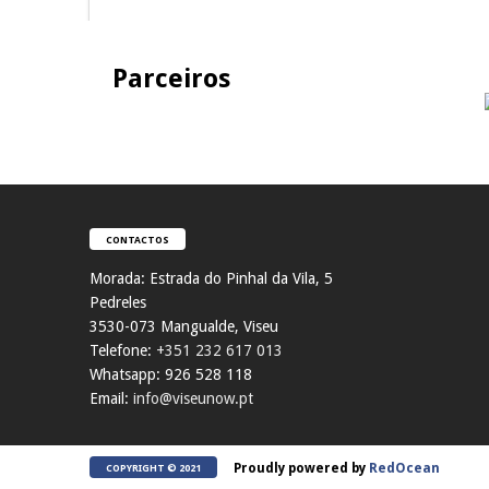
Parceiros
CONTACTOS
Morada:
Estrada do Pinhal da Vila, 5
Pedreles
353
0-073 Mangualde, Viseu
Telefone:
+351 232 617 013
Whatsapp: 926 528 118
Email:
info@viseunow.pt
Proudly powered by
RedOcean
COPYRIGHT © 2021