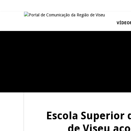
VÍDEO
REPORTAGENS
REPORTAGENS
Dia do Foral em São João da
Summer Fusion em
Pesqueira
Sernancelhe
SÃO PEDRO DO SUL
JUIZ ESCLARECE
Tradidanças em São Pedro do
A Juiz Esclarece – Medidas a
Sul
executar no meio natural de
vida (II)
Escola Superior 
de Viseu ac