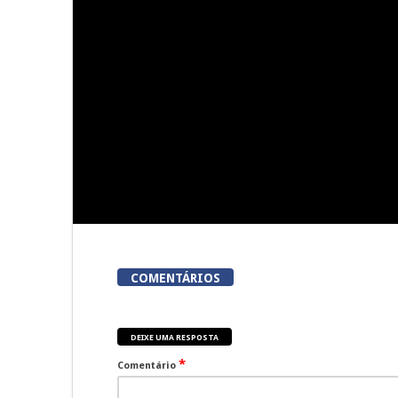
Festas do Concelho de Penalva
Lameg
do Castelo
proporciona 
modalidades
da 
COMENTÁRIOS
DEIXE UMA RESPOSTA
*
Comentário