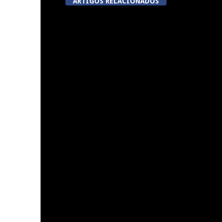
ARTIGOS RELACIONADOS
Now Opinião Hélder Amaral:
Dia do Emigr
Invasão do gabinete de André
Vila N
Ventura na AR
5ª Edição do Varosa Fest em
A Juiz Escl
Tarouca
executar no
vi