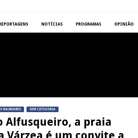
REPORTAGENS
NOTÍCIAS
PROGRAMAS
OPINIÃO
VISEU
TAROUCA
Abertura da Feira de São
5ª Edição do Varosa Fes
Mateus
Tarouca
REPORTAGENS
MANGUALDE
Festas do Concelho de Penalva
11º Encontro Gastronóm
do Castelo
Amador de Abrunhosa-a-
S BALNEARES
SEM CATEGORIA
 Alfusqueiro, a praia
da Várzea é um convite a