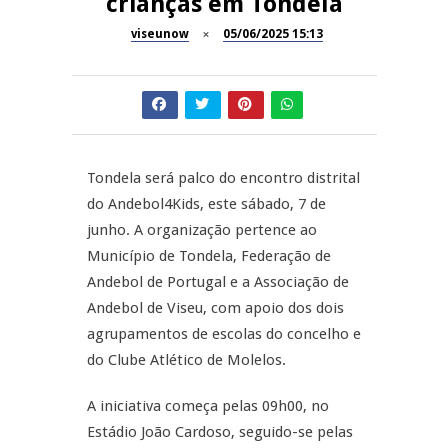
crianças em Tondela
Dia do Foral em São João da
viseunow
05/06/2025 15:13
REPORTAGENS
Pesqueira
Summer Fusion em
REPORTAGENS
Sernancelhe
Festas do Concelho de Penalva
MANGUALDE
do Castelo
Tondela será palco do encontro distrital
do Andebol4Kids, este sábado, 7 de
11º Encontro Gastronómico
NOW OPINIÃO
junho. A organização pertence ao
Amador de Abrunhosa-a-Velha
Município de Tondela, Federação de
Now Opinião – Manuela
Andebol de Portugal e a Associação de
Antunes: Problemas nos
Andebol de Viseu, com apoio dos dois
Exames Nacionais
agrupamentos de escolas do concelho e
do Clube Atlético de Molelos.
A iniciativa começa pelas 09h00, no
Estádio João Cardoso, seguido-se pelas