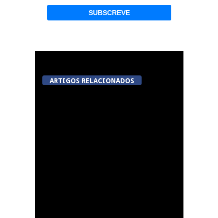
ARTIGOS RELACIONADOS
Viseu avança com
videovigilância no
Centro Histórico,
Jugueiros, Rossio e Rua
João Mendes