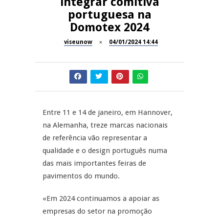
integrar comitiva
portuguesa na
Dia do Foral em São João da
REPORTAGENS
Domotex 2024
Pesqueira
viseunow
04/01/2024 14:44
Summer Fusion em
REPORTAGENS
Sernancelhe
Festas do Concelho de Penalva
MANGUALDE
do Castelo
11º Encontro Gastronómico
NOW OPINIÃO
Entre 11 e 14 de janeiro, em Hannover,
Amador de Abrunhosa-a-Velha
na Alemanha, treze marcas nacionais
Now Opinião – Manuela
de referência vão representar a
Antunes: Problemas nos
qualidade e o design português numa
Exames Nacionais
das mais importantes feiras de
pavimentos
do mundo.
«Em 2024 continuamos a apoiar as
empresas do setor na promoção