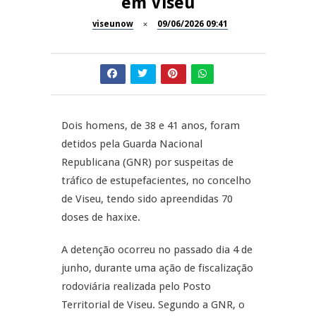
em Viseu
11º Encontro Gastronómico
NOW OPINIÃO
Amador de Abrunhosa-a-Velha
viseunow
09/06/2026 09:41
Now Opinião – Manuela
Antunes: Problemas nos
SÃO PEDRO DO SUL
Exames Nacionais
Tradidanças em São Pedro do
JUIZ ESCLARECE
Sul
Dois homens, de 38 e 41 anos, foram
detidos pela Guarda Nacional
A Juiz Esclarece – Medidas a
Republicana (GNR) por suspeitas de
executar no meio natural de
REPORTAGENS
vida (II)
tráfico de estupefacientes, no concelho
de Viseu, tendo sido apreendidas 70
Inauguração Loja do Cidadão
doses de haxixe.
S.J. Pesqueira
A detenção ocorreu no passado dia 4 de
junho, durante uma ação de fiscalização
rodoviária realizada pelo Posto
Territorial de Viseu. Segundo a GNR, o