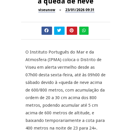
à queda de neve
Dia do Foral em São João da
viseunow
23/01/2026 09:31
REPORTAGENS
Pesqueira
Summer Fusion em
REPORTAGENS
Sernancelhe
Festas do Concelho de Penalva
MANGUALDE
do Castelo
O Instituto Português do Mar e da
Atmosfera (IPMA) coloca o Distrito de
11º Encontro Gastronómico
NOW OPINIÃO
Viseu em alerta vermelho desde as
Amador de Abrunhosa-a-Velha
07h00 desta sexta-feira, até às 09h00 de
Now Opinião – Manuela
sábado devido à «queda de neve acima
Antunes: Problemas nos
de 600/800 metros, com acumulação da
Exames Nacionais
ordem de 20 a 30 cm acima dos 800
metros, podendo acumular até 5 cm
acima de 600 metros de altitude, e
baixando temporariamente a cota para
400 metros na noite de 23 para 24».