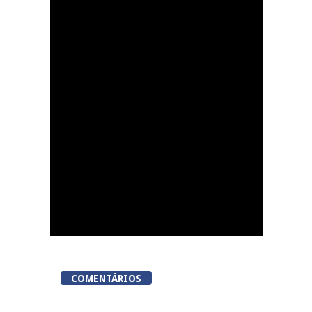
Resende celebra Dia
Internacional da
Juventude com o
evento Cereja Fest
COMENTÁRIOS