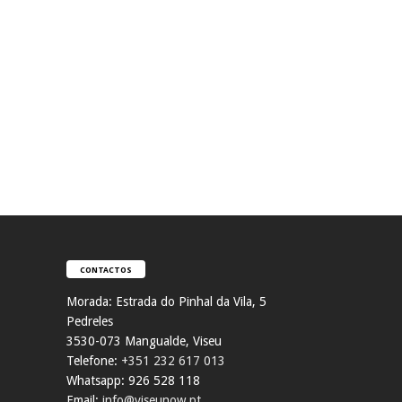
CONTACTOS
Morada:
Estrada do Pinhal da Vila, 5
Pedreles
353
0-073 Mangualde, Viseu
Telefone:
+351 232 617 013
Whatsapp: 926 528 118
Email:
info@viseunow.pt