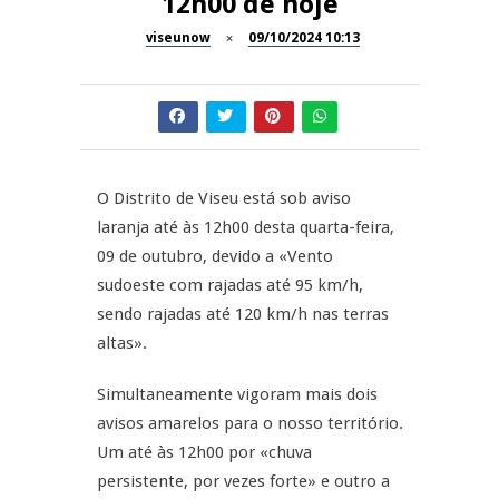
12h00 de hoje
Inauguração Loja do Cidadão
viseunow
09/10/2024 10:13
REPORTAGENS
S.J. Pesqueira
Barrelas Summer Fest em Vila
NOW OPINIÃO
Nova de Paiva
Now Opinião – Carolina
Almeida: Documentários de
O Distrito de Viseu está sob aviso
REPORTAGENS
Tauromaquia na RTP
laranja até às 12h00 desta quarta-feira,
09 de outubro, devido a «Vento
Feira das Atividades
JUIZ ESCLARECE
Económicas de Aguiar da Beira
sudoeste com rajadas até 95 km/h,
sendo rajadas até 120 km/h nas terras
A Juiz Esclarece – Medidas a
altas».
executar no meio natural de
vida
Simultaneamente vigoram mais dois
avisos amarelos para o nosso território.
Um até às 12h00 por «chuva
persistente, por vezes forte» e outro a