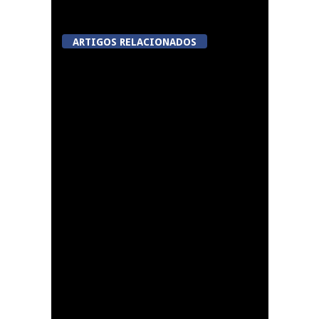
ARTIGOS RELACIONADOS
Festas do Concelho de
Penalva do Castelo
Lamego Youth Cup
proporciona a prática
de três modalidades