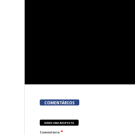
Presidente da Câmara de Viseu
Now Opiniã
recebeu Reitor da Universidade
Invasão do 
Politécnica de Viseu para
Vent
reforçar cooperação
COMENTÁRIOS
DEIXE UMA RESPOSTA
*
Comentário