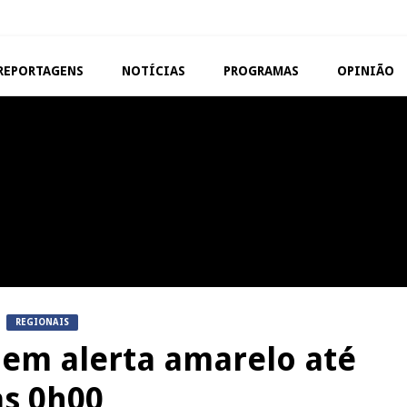
REPORTAGENS
NOTÍCIAS
PROGRAMAS
OPINIÃO
VISEU
TAROUCA
Abertura da Feira de São
5ª Edição do Varosa Fes
Mateus
Tarouca
REPORTAGENS
MANGUALDE
Festas do Concelho de Penalva
11º Encontro Gastronóm
do Castelo
Amador de Abrunhosa-a-
REGIONAIS
u em alerta amarelo até
às 0h00