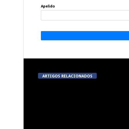
Apelido
ARTIGOS RELACIONADOS
Lamego avalia acordo de
Mohamed Bo
colaboração com cidade
ataque 
francesa