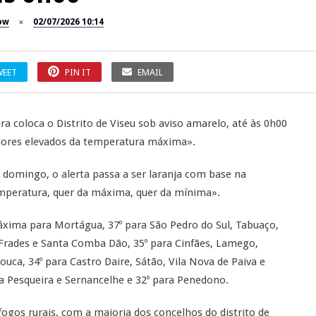
ow
02/07/2026 10:14
WEET
PIN IT
EMAIL
a coloca o Distrito de Viseu sob aviso amarelo, até às 0h00
valores elevados da temperatura máxima».
 domingo, o alerta passa a ser laranja com base na
emperatura, quer da máxima, quer da mínima».
máxima para Mortágua, 37º para São Pedro do Sul, Tabuaço,
e Frades e Santa Comba Dão, 35º para Cinfães, Lamego,
uca, 34º para Castro Daire, Sátão, Vila Nova de Paiva e
da Pesqueira e Sernancelhe e 32º para Penedono.
ogos rurais, com a maioria dos concelhos do distrito de