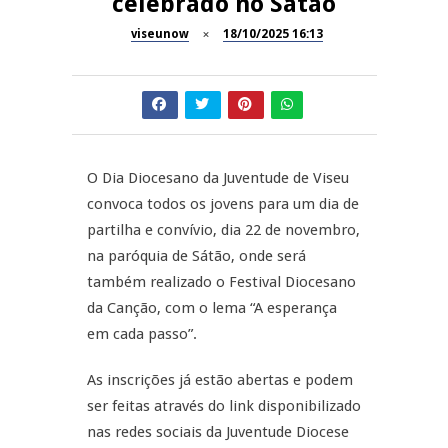
celebrado no Sátão
Festas do Concelho de Penalva
MANGUALDE
do Castelo
viseunow
18/10/2025 16:13
11º Encontro Gastronómico
NOW OPINIÃO
Amador de Abrunhosa-a-Velha
Now Opinião – Manuela
Antunes: Problemas nos
SÃO PEDRO DO SUL
Exames Nacionais
O Dia Diocesano da Juventude de Viseu
convoca todos os jovens para um dia de
Tradidanças em São Pedro do
JUIZ ESCLARECE
partilha e convívio, dia 22 de novembro,
Sul
na paróquia de Sátão, onde será
A Juiz Esclarece – Medidas a
também realizado o Festival Diocesano
executar no meio natural de
da Canção, com o lema “A esperança
vida (II)
em cada passo”.
As inscrições já estão abertas e podem
ser feitas através do link disponibilizado
nas redes sociais da Juventude Diocese