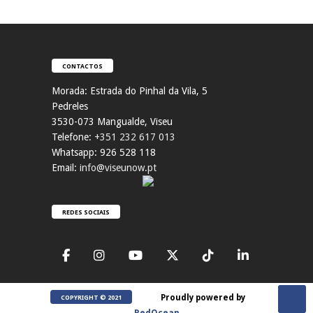
CONTACTOS
Morada:
Estrada do Pinhal da Vila, 5
Pedreles
353
0-073 Mangualde, Viseu
Telefone:
+351 232 617 013
Whatsapp: 926 528 118
Email:
info@viseunow.pt
REDES SOCIAIS
Proudly powered by
COPYRIGHT © 2021