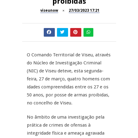
proibidas
A Juiz Esclarece – Medidas a
executar no meio natural de
viseunow
27/03/2023 17:21
REPORTAGENS
vida (II)
Inauguração Loja do Cidadão
REPORTAGENS
S.J. Pesqueira
Barrelas Summer Fest em Vila
NOW OPINIÃO
Nova de Paiva
O Comando Territorial de Viseu, através
do Núcleo de Investigação Criminal
Now Opinião – Carolina
(NIC) de Viseu deteve, esta segunda-
Almeida: Documentários de
REPORTAGENS
Tauromaquia na RTP
feira, 27 de março, quatro homens com
idades compreendidas entre os 27 e os
Feira das Atividades
50 anos, por posse de armas proibidas,
Económicas de Aguiar da Beira
no concelho de Viseu.
No âmbito de uma investigação pela
prática de crimes de ofensas à
integridade física e ameaça agravada