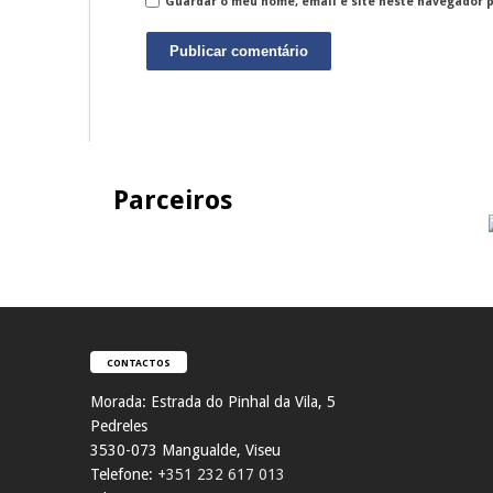
Guardar o meu nome, email e site neste navegador 
Parceiros
CONTACTOS
Morada:
Estrada do Pinhal da Vila, 5
Pedreles
353
0-073 Mangualde, Viseu
Telefone:
+351 232 617 013