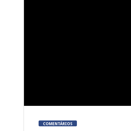
Summer Fusion em Sernancelhe
Festas do Co
do
COMENTÁRIOS