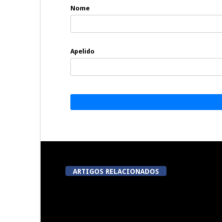
Nome
Apelido
ARTIGOS RELACIONADOS
A Juiz Esclarece – Medidas a
Dia do Fora
executar no meio natural de
Pe
vida (III)