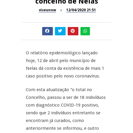
concelho de Nelas
Dia do Foral em São João da
viseunow
12/04/2020 21:51
REPORTAGENS
Pesqueira
Summer Fusion em
REPORTAGENS
Sernancelhe
Festas do Concelho de Penalva
MANGUALDE
do Castelo
O relatório epidemiológico lançado
hoje, 12 de abril pelo município de
11º Encontro Gastronómico
NOW OPINIÃO
Nelas dá conta da existência de mais 1
Amador de Abrunhosa-a-Velha
caso positivo pelo novo coronavírus.
Now Opinião – Manuela
Antunes: Problemas nos
Com esta atualização “o total no
Exames Nacionais
Concelho, passou a ser de 18 indivíduos
com diagnóstico COVID-19 positivo,
sendo que 2 indivíduos entretanto se
encontram já curados, como
anteriormente se informou, e outro