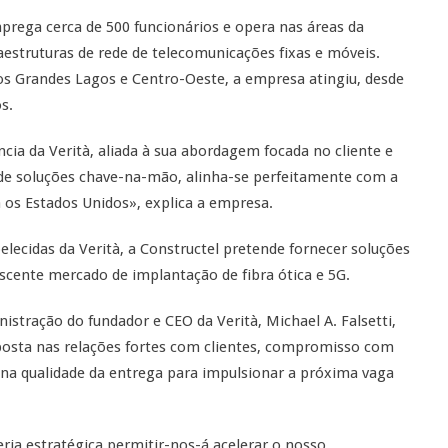
prega cerca de 500 funcionários e opera nas áreas da
estruturas de rede de telecomunicações fixas e móveis.
s Grandes Lagos e Centro-Oeste, a empresa atingiu, desde
s.
ia da Verità, aliada à sua abordagem focada no cliente e
de soluções chave-na-mão, alinha-se perfeitamente com a
 os Estados Unidos», explica a empresa.
elecidas da Verità, a Constructel pretende fornecer soluções
scente mercado de implantação de fibra ótica e 5G.
nistração do fundador e CEO da Verità, Michael A. Falsetti,
posta nas relações fortes com clientes, compromisso com
l na qualidade da entrega para impulsionar a próxima vaga
eria estratégica permitir-nos-á acelerar o nosso