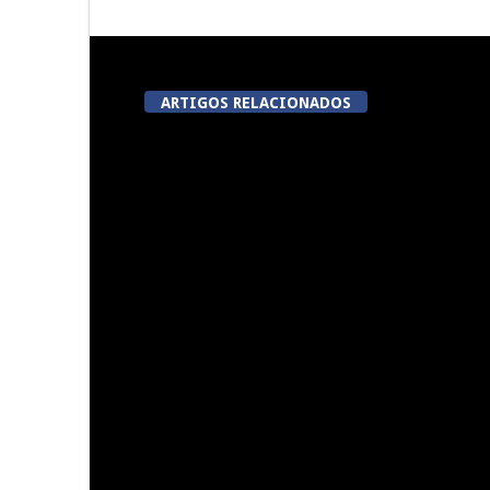
ARTIGOS RELACIONADOS
A Juiz Esclarece – Medidas a
Dia do Fora
executar no meio natural de
Pe
vida (III)
Summer Fusion em Sernancelhe
Festas do Co
do