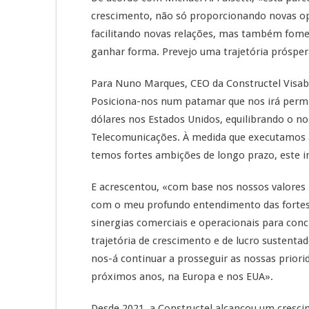
crescimento, não só proporcionando novas opo
facilitando novas relações, mas também fomen
ganhar forma. Prevejo uma trajetória próspera
Para Nuno Marques, CEO da Constructel Visab
Posiciona-nos num patamar que nos irá permit
dólares nos Estados Unidos, equilibrando o n
Telecomunicações. À medida que executamos a
temos fortes ambições de longo prazo, este
E acrescentou, «com base nos nossos valores
com o meu profundo entendimento das fortes 
sinergias comerciais e operacionais para conc
trajetória de crescimento e de lucro sustenta
nos-á continuar a prosseguir as nossas priori
próximos anos, na Europa e nos EUA».
Desde 2021, a Constructel alcançou um crescim