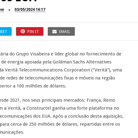
ow
03/05/2024 16:17
EET
PIN IT
EMAIL
diária do Grupo Visabeira e líder global no fornecimento de
 de energia apoiada pela Goldman Sachs Alternatives
 da Verità Telecommunications Corporation (“Verità”), uma
de redes de telecomunicações fixas e móveis na região
rior a 100 milhões de dólares.
desde 2021, nos seus principais mercados: França, Reino
m a Verità, a Constructel ganha uma forte plataforma no
lecomunicações dos EUA. Após a conclusão desta aquisição,
para cerca de 250 milhões de dólares, repartidas entre os
omunicações.