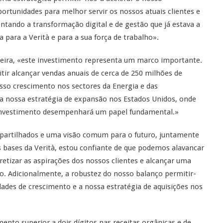
rtunidades para melhor servir os nossos atuais clientes e
tando a transformação digital e de gestão que já estava a
 para a Verità e para a sua força de trabalho».
eira, «este investimento representa um marco importante.
ir alcançar vendas anuais de cerca de 250 milhões de
osso crescimento nos sectores da Energia e das
 nossa estratégia de expansão nos Estados Unidos, onde
 investimento desempenhará um papel fundamental.»
 partilhados e uma visão comum para o futuro, juntamente
bases da Verità, estou confiante de que podemos alavancar
retizar as aspirações dos nossos clientes e alcançar uma
do. Adicionalmente, a robustez do nosso balanço permitir-
dades de crescimento e a nossa estratégia de aquisições nos
ento superior a dois dígitos nas receitas orgânicas e de