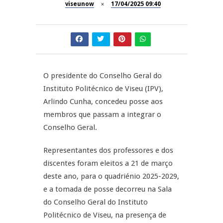
viseunow
17/04/2025 09:40
Dia do Foral em São João da
REPORTAGENS
Pesqueira
Summer Fusion em
REPORTAGENS
Sernancelhe
O presidente do Conselho Geral do
Festas do Concelho de Penalva
MANGUALDE
do Castelo
Instituto Politécnico de Viseu (IPV),
Arlindo Cunha, concedeu posse aos
11º Encontro Gastronómico
NOW OPINIÃO
membros que passam a integrar o
Amador de Abrunhosa-a-Velha
Conselho Geral.
Now Opinião – Manuela
Antunes: Problemas nos
Representantes dos professores e dos
Exames Nacionais
discentes foram eleitos a 21 de março
deste ano, para o quadriénio 2025-2029,
e a tomada de posse decorreu na Sala
do Conselho Geral do Instituto
Politécnico de Viseu, na presença de