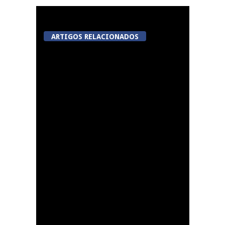
ARTIGOS RELACIONADOS
Viseu avança com
videovigilância no
Centro Histórico,
Jugueiros, Rossio e Rua
João Mendes
Lamego: Galeria Solar
da Porta dos Figos
recebe exposição de