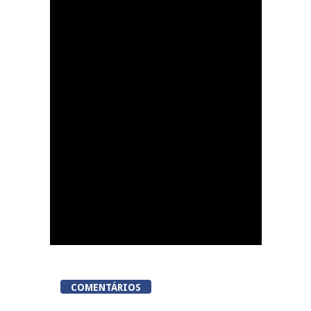
Tondela inaugura
sexto Espaço do
Cidadão em Sabugosa
COMENTÁRIOS