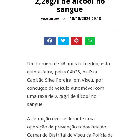
2,28g/l de álcool no
sangue
Summer Fusion em
REPORTAGENS
Sernancelhe
viseunow
10/10/2024 09:48
Festas do Concelho de Penalva
MANGUALDE
do Castelo
11º Encontro Gastronómico
NOW OPINIÃO
Amador de Abrunhosa-a-Velha
Um homem de 46 anos foi detido, esta
Now Opinião – Manuela
Antunes: Problemas nos
quinta-feira, pelas 04h35, na Rua
SÃO PEDRO DO SUL
Exames Nacionais
Capitão Silva Pereira, em Viseu, por
condução de veículo automóvel com
Tradidanças em São Pedro do
JUIZ ESCLARECE
Sul
uma taxa de 2,28g/l de álcool no
sangue.
A Juiz Esclarece – Medidas a
executar no meio natural de
REPORTAGENS
A detenção deu-se durante uma
vida (II)
operação de prevenção rodoviária do
Inauguração Loja do Cidadão
Comando Distrital de Viseu da Polícia de
S.J. Pesqueira