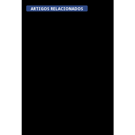
ARTIGOS RELACIONADOS
A Juiz Esclarece –
Medidas a executar no
meio natural de vida
(III)
Dia do Foral em São
João da Pesqueira