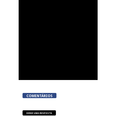
Lamego Youth Cup
proporciona a prática
de três modalidades
durante a Semana da
Juventude
COMENTÁRIOS
DEIXE UMA RESPOSTA