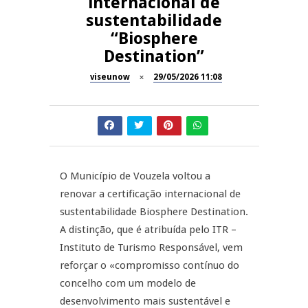
internacional de
Now Opinião – Manuela
sustentabilidade
Antunes: Problemas nos
SÃO PEDRO DO SUL
“Biosphere
Exames Nacionais
Destination”
Tradidanças em São Pedro do
JUIZ ESCLARECE
Sul
viseunow
29/05/2026 11:08
A Juiz Esclarece – Medidas a
executar no meio natural de
REPORTAGENS
vida (II)
Inauguração Loja do Cidadão
REPORTAGENS
S.J. Pesqueira
O Município de Vouzela voltou a
renovar a certificação internacional de
Barrelas Summer Fest em Vila
sustentabilidade Biosphere Destination.
Nova de Paiva
A distinção, que é atribuída pelo ITR –
Instituto de Turismo Responsável, vem
reforçar o «compromisso contínuo do
concelho com um modelo de
desenvolvimento mais sustentável e